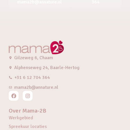
mama2b@annature.nl
364
Gilzeweg 6, Chaam
Alphenseweg 24, Baarle-Hertog
+31 6 12 704 364
mama2b@annature.nl
Over Mama-2B
Werkgebied
Spreekuur locaties