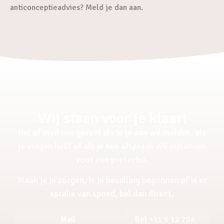
anticonceptieadvies? Meld je dan aan.
Wij staan voor je klaar!
Bel of mail ons gerust als je je aan wil melden, als
je vragen hebt of als je een afspraak wil inplannen
voor een pretecho.
Maak je je zorgen, is je bevalling begonnen of is er
sprake van spoed, bel dan direct.
Mail
Bel +31 6 12 704