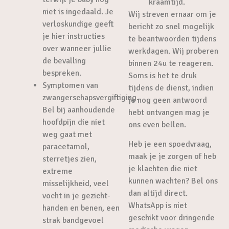
kraamtijd.
niet is ingedaald. Je
Wij streven ernaar om je
verloskundige geeft
bericht zo snel mogelijk
je hier instructies
te beantwoorden tijdens
over wanneer jullie
werkdagen. Wij proberen
de bevalling
binnen 24u te reageren.
bespreken.
Soms is het te druk
Symptomen van
tijdens de dienst, indien
zwangerschapsvergiftiging.
je nog geen antwoord
Bel bij aanhoudende
hebt ontvangen mag je
hoofdpijn die niet
ons even bellen.
weg gaat met
Heb je een spoedvraag,
paracetamol,
maak je je zorgen of heb
sterretjes zien,
je klachten die niet
extreme
kunnen wachten? Bel ons
misselijkheid, veel
dan altijd direct.
vocht in je gezicht-
WhatsApp is niet
handen en benen, een
geschikt voor dringende
strak bandgevoel