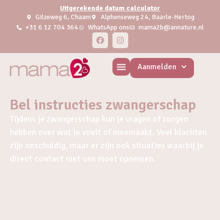
Uitgerekende datum calculator
Gilzeweg 6, Chaam
Alphenseweg 24, Baarle-Hertog
+31 6 12 704 364
WhatsApp ons
mama2b@annature.nl
Aanmelden
Bel instructies zwangerschap
Tijdens je zwangerschap kun je vragen of zorgen
hebben over wat je voelt of meemaakt. Veel klachten
zijn onschuldig, maar er zijn ook situaties waarbij je
direct contact met ons moet opnemen.