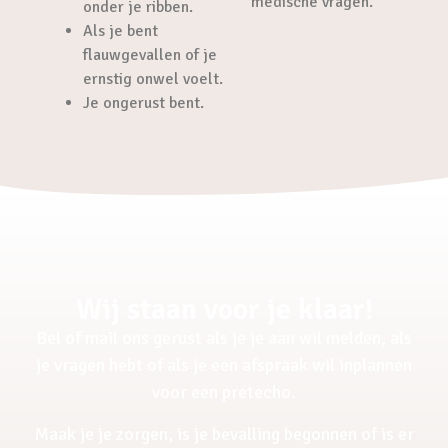
medische vragen.
onder je ribben.
Als je bent
flauwgevallen of je
ernstig onwel voelt.
Je ongerust bent.
Wij staan voor je klaar!
Bel of mail ons gerust als je je aan wil melden, als
je vragen hebt of als je een afspraak wil inplannen
voor een pretecho.
Maak je je zorgen, is je bevalling begonnen of is er