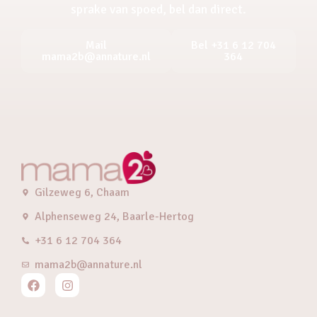
sprake van spoed, bel dan direct.
Mail
Bel +31 6 12 704
mama2b@annature.nl
364
Gilzeweg 6, Chaam
Alphenseweg 24, Baarle-Hertog
+31 6 12 704 364
mama2b@annature.nl