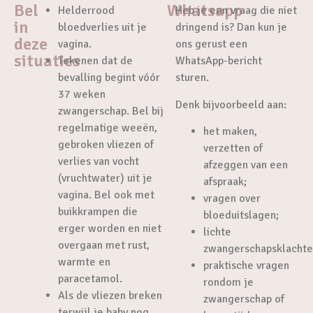
Bel
Whatsapp
Helderrood
Heb je een vraag die niet
in
bloedverlies uit je
dringend is? Dan kun je
deze
vagina.
ons gerust een
situaties
Tekenen dat de
WhatsApp-bericht
bevalling begint vóór
sturen.
37 weken
Denk bijvoorbeeld aan:
zwangerschap. Bel bij
regelmatige weeën,
het maken,
gebroken vliezen of
verzetten of
verlies van vocht
afzeggen van een
(vruchtwater) uit je
afspraak;
vagina. Bel ook met
vragen over
buikkrampen die
bloeduitslagen;
erger worden en niet
lichte
overgaan met rust,
zwangerschapsklachte
warmte en
praktische vragen
paracetamol.
rondom je
Als de vliezen breken
zwangerschap of
terwijl je baby nog