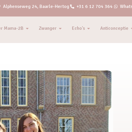
Alphenseweg 24, Baarle-Hertog
+31 6 12 704 364
Whats
er Mama-2B
Zwanger
Echo's
Anticonceptie