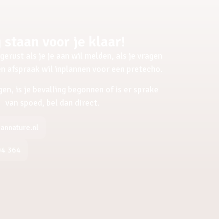
 staan voor je klaar!
gerust als je je aan wil melden, als je vragen
een afspraak wil inplannen voor een pretecho.
gen, is je bevalling begonnen of is er sprake
van spoed, bel dan direct.
nnature.nl
04 364