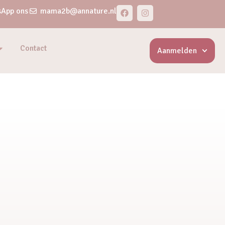
App ons
mama2b@annature.nl
Contact
Aanmelden