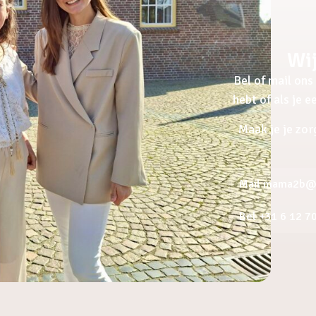
Wij
Bel of mail ons 
hebt of als je 
Maak je je zor
Mail mama2b@a
Bel +31 6 12 7