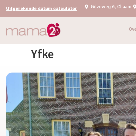
Gilzeweg 6, Chaam
Uitgerekende datum calculator
Ov
Yfke