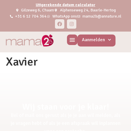
Uitgerekende datum calculator
Gilzeweg 6, Chaam
Alphenseweg 24, Baarle-Hertog
+31 6 12 704 364
WhatsApp ons
mama2b@annature.nl
Aanmelden
Xavier
Wij staan voor je klaar!
Bel of mail ons gerust als je je aan wil melden, als
je vragen hebt of als je een afspraak wil inplannen
voor een pretecho.