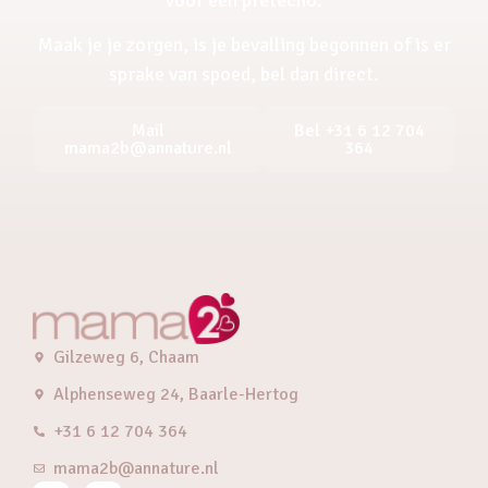
Maak je je zorgen, is je bevalling begonnen of is er
sprake van spoed, bel dan direct.
Mail
Bel +31 6 12 704
mama2b@annature.nl
364
Gilzeweg 6, Chaam
Alphenseweg 24, Baarle-Hertog
+31 6 12 704 364
mama2b@annature.nl