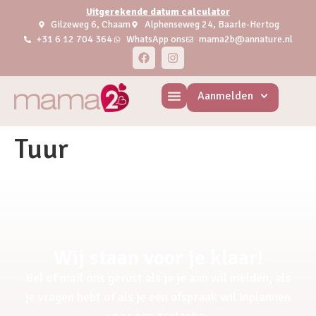
Uitgerekende datum calculator
Gilzeweg 6, Chaam
Alphenseweg 24, Baarle-Hertog
+31 6 12 704 364
WhatsApp ons
mama2b@annature.nl
Aanmelden
Tuur
Wij staan voor je klaar!
Bel of mail ons gerust als je je aan wil melden, als
je vragen hebt of als je een afspraak wil inplannen
voor een pretecho.