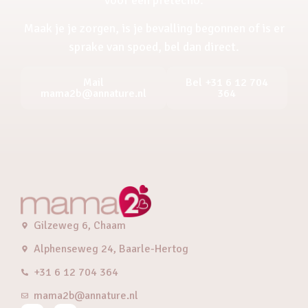
Maak je je zorgen, is je bevalling begonnen of is er
sprake van spoed, bel dan direct.
Mail
Bel +31 6 12 704
mama2b@annature.nl
364
Gilzeweg 6, Chaam
Alphenseweg 24, Baarle-Hertog
+31 6 12 704 364
mama2b@annature.nl