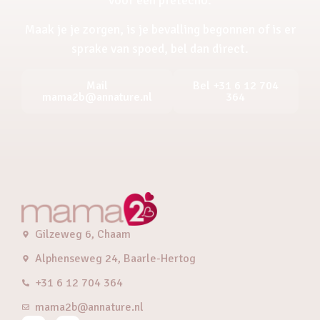
Maak je je zorgen, is je bevalling begonnen of is er
sprake van spoed, bel dan direct.
Mail
Bel +31 6 12 704
mama2b@annature.nl
364
Gilzeweg 6, Chaam
Alphenseweg 24, Baarle-Hertog
+31 6 12 704 364
mama2b@annature.nl