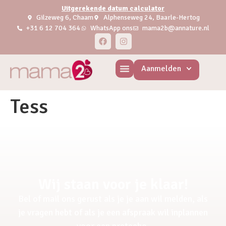
Uitgerekende datum calculator
Gilzeweg 6, Chaam
Alphenseweg 24, Baarle-Hertog
+31 6 12 704 364
WhatsApp ons
mama2b@annature.nl
Aanmelden
Tess
Wij staan voor je klaar!
Bel of mail ons gerust als je je aan wil melden, als
je vragen hebt of als je een afspraak wil inplannen
voor een pretecho.