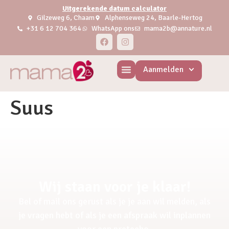
Uitgerekende datum calculator
Gilzeweg 6, Chaam
Alphenseweg 24, Baarle-Hertog
+31 6 12 704 364
WhatsApp ons
mama2b@annature.nl
Aanmelden
Suus
Wij staan voor je klaar!
Bel of mail ons gerust als je je aan wil melden, als
je vragen hebt of als je een afspraak wil inplannen
voor een pretecho.