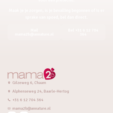
Maak je je zorgen, is je bevalling begonnen of is er
sprake van spoed, bel dan direct.
Mail
Bel +31 6 12 704
mama2b@annature.nl
364
Gilzeweg 6, Chaam
Alphenseweg 24, Baarle-Hertog
+31 6 12 704 364
mama2b@annature.nl