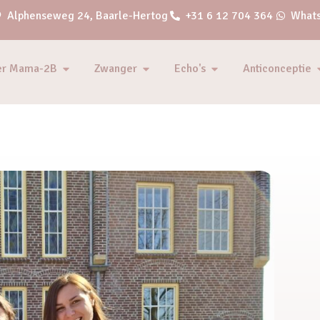
Alphenseweg 24, Baarle-Hertog
+31 6 12 704 364
Whats
er Mama-2B
Zwanger
Echo's
Anticonceptie