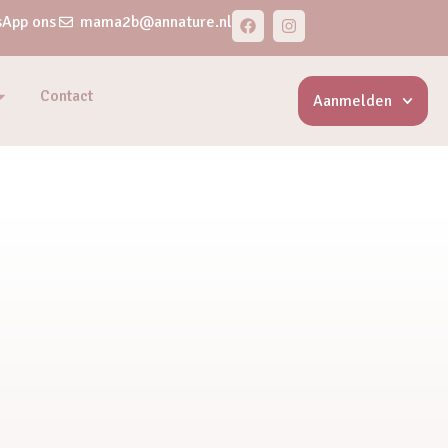
App ons
mama2b@annature.nl
Contact
Aanmelden