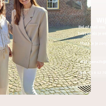
Wij
Bel of mail ons 
hebt of als je 
Maak je je zor
Mail mama2b@a
Bel +31 6 12 7