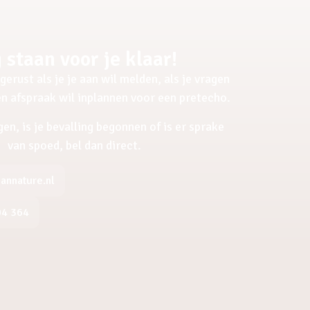
 staan voor je klaar!
gerust als je je aan wil melden, als je vragen
een afspraak wil inplannen voor een pretecho.
gen, is je bevalling begonnen of is er sprake
van spoed, bel dan direct.
nnature.nl
04 364