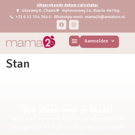
Uitgerekende datum calculator
Gilzeweg 6, Chaam
Alphenseweg 24, Baarle-Hertog
+31 6 12 704 364
WhatsApp ons
mama2b@annature.nl
Aanmelden
Stan
Wij staan voor je klaar!
Bel of mail ons gerust als je je aan wil melden, als
je vragen hebt of als je een afspraak wil inplannen
voor een pretecho.