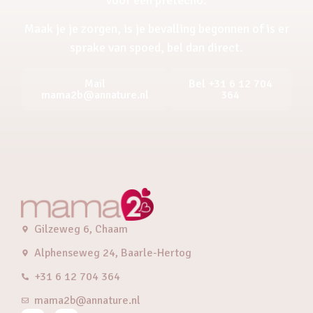
Maak je je zorgen, is je bevalling begonnen of is er
sprake van spoed, bel dan direct.
Mail
Bel +31 6 12 704
mama2b@annature.nl
364
Gilzeweg 6, Chaam
Alphenseweg 24, Baarle-Hertog
+31 6 12 704 364
mama2b@annature.nl