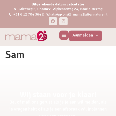
Uitgerekende datum calculator
Gilzeweg 6, Chaam
Alphenseweg 24, Baarle-Hertog
+31 6 12 704 364
WhatsApp ons
mama2b@annature.nl
Aanmelden
Sam
Wij staan voor je klaar!
Bel of mail ons gerust als je je aan wil melden, als
je vragen hebt of als je een afspraak wil inplannen
voor een pretecho.