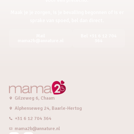
Maak je je zorgen, is je bevalling begonnen of is er
sprake van spoed, bel dan direct.
Mail
Bel +31 6 12 704
mama2b@annature.nl
364
Gilzeweg 6, Chaam
Alphenseweg 24, Baarle-Hertog
+31 6 12 704 364
mama2b@annature.nl