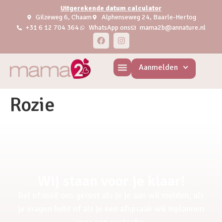
Uitgerekende datum calculator
Gilzeweg 6, Chaam
Alphenseweg 24, Baarle-Hertog
+31 6 12 704 364
WhatsApp ons
mama2b@annature.nl
Aanmelden
Rozie
Wij staan voor je klaar!
Bel of mail ons gerust als je je aan wil melden, als
je vragen hebt of als je een afspraak wil inplannen
voor een pretecho.