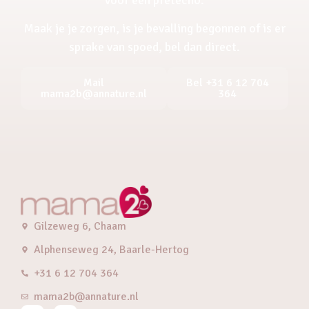
Maak je je zorgen, is je bevalling begonnen of is er
sprake van spoed, bel dan direct.
Mail
Bel +31 6 12 704
mama2b@annature.nl
364
Gilzeweg 6, Chaam
Alphenseweg 24, Baarle-Hertog
+31 6 12 704 364
mama2b@annature.nl