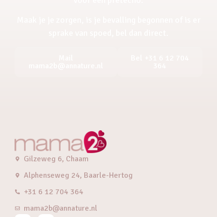
Maak je je zorgen, is je bevalling begonnen of is er
sprake van spoed, bel dan direct.
Mail
Bel +31 6 12 704
mama2b@annature.nl
364
Gilzeweg 6, Chaam
Alphenseweg 24, Baarle-Hertog
+31 6 12 704 364
mama2b@annature.nl