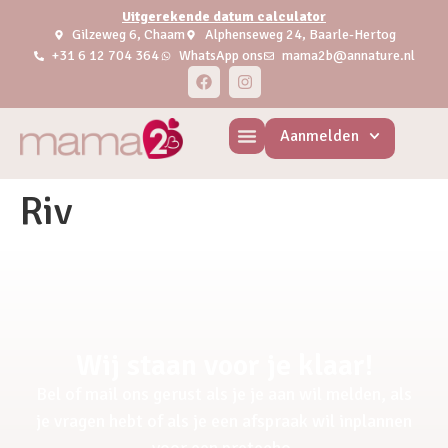
Uitgerekende datum calculator
Gilzeweg 6, Chaam
Alphenseweg 24, Baarle-Hertog
+31 6 12 704 364
WhatsApp ons
mama2b@annature.nl
Aanmelden
Riv
Wij staan voor je klaar!
Bel of mail ons gerust als je je aan wil melden, als
je vragen hebt of als je een afspraak wil inplannen
voor een pretecho.