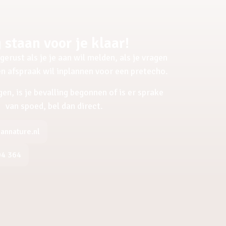
 staan voor je klaar!
gerust als je je aan wil melden, als je vragen
een afspraak wil inplannen voor een pretecho.
gen, is je bevalling begonnen of is er sprake
van spoed, bel dan direct.
nnature.nl
04 364