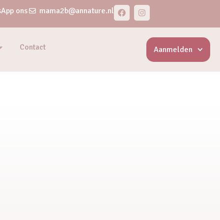
App ons
mama2b@annature.nl
Contact
Aanmelden