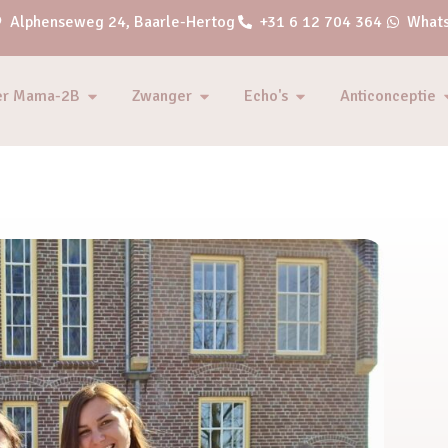
Alphenseweg 24, Baarle-Hertog
+31 6 12 704 364
Whats
er Mama-2B
Zwanger
Echo's
Anticonceptie