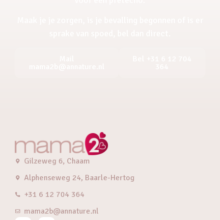
Maak je je zorgen, is je bevalling begonnen of is er
sprake van spoed, bel dan direct.
Mail
Bel +31 6 12 704
mama2b@annature.nl
364
Gilzeweg 6, Chaam
Alphenseweg 24, Baarle-Hertog
+31 6 12 704 364
mama2b@annature.nl