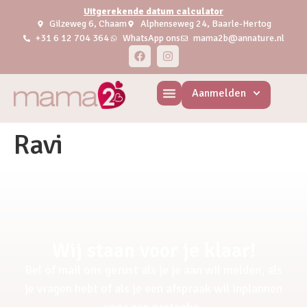
Uitgerekende datum calculator
Gilzeweg 6, Chaam
Alphenseweg 24, Baarle-Hertog
+31 6 12 704 364
WhatsApp ons
mama2b@annature.nl
Aanmelden
Ravi
Wij staan voor je klaar!
Bel of mail ons gerust als je je aan wil melden, als
je vragen hebt of als je een afspraak wil inplannen
voor een pretecho.