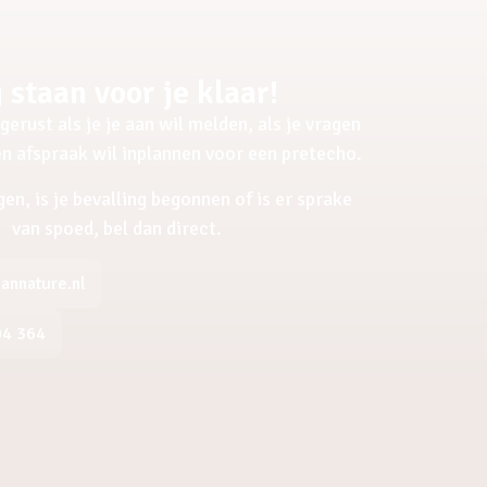
 staan voor je klaar!
gerust als je je aan wil melden, als je vragen
een afspraak wil inplannen voor een pretecho.
gen, is je bevalling begonnen of is er sprake
van spoed, bel dan direct.
nnature.nl
04 364