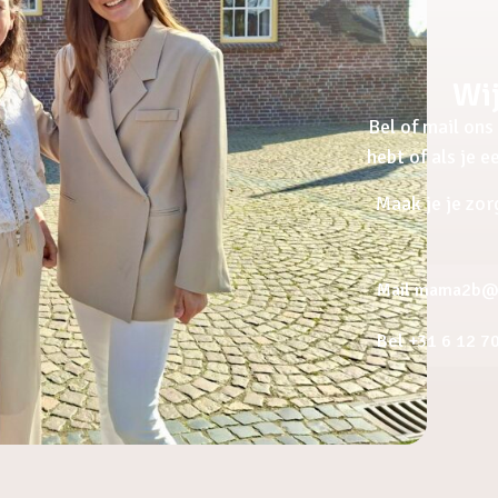
Wij
Bel of mail ons 
hebt of als je 
Maak je je zor
Mail mama2b@a
Bel +31 6 12 7