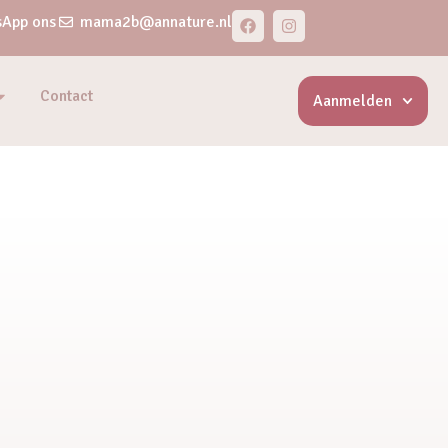
App ons
mama2b@annature.nl
Contact
Aanmelden