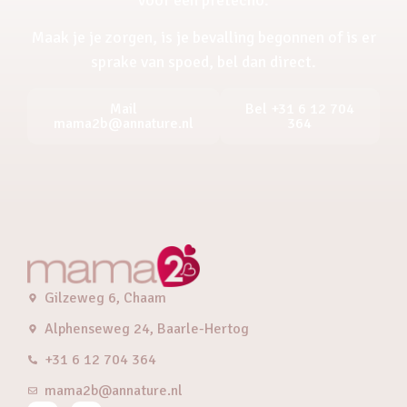
Maak je je zorgen, is je bevalling begonnen of is er
sprake van spoed, bel dan direct.
Mail
Bel +31 6 12 704
mama2b@annature.nl
364
Gilzeweg 6, Chaam
Alphenseweg 24, Baarle-Hertog
+31 6 12 704 364
mama2b@annature.nl