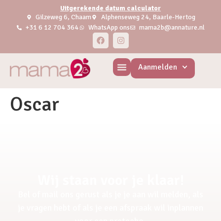
Uitgerekende datum calculator
Gilzeweg 6, Chaam
Alphenseweg 24, Baarle-Hertog
+31 6 12 704 364
WhatsApp ons
mama2b@annature.nl
Aanmelden
Oscar
Wij staan voor je klaar!
Bel of mail ons gerust als je je aan wil melden, als
je vragen hebt of als je een afspraak wil inplannen
voor een pretecho.