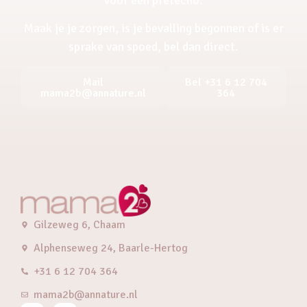
Maak je je zorgen, is je bevalling begonnen of is er
sprake van spoed, bel dan direct.
Mail
Bel +31 6 12 704
mama2b@annature.nl
364
Gilzeweg 6, Chaam
Alphenseweg 24, Baarle-Hertog
+31 6 12 704 364
mama2b@annature.nl