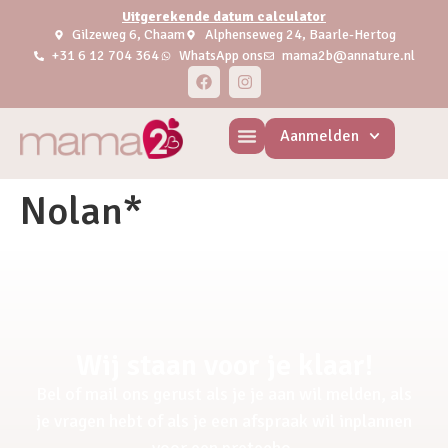
Uitgerekende datum calculator
Gilzeweg 6, Chaam
Alphenseweg 24, Baarle-Hertog
+31 6 12 704 364
WhatsApp ons
mama2b@annature.nl
Aanmelden
Nolan*
Wij staan voor je klaar!
Bel of mail ons gerust als je je aan wil melden, als
je vragen hebt of als je een afspraak wil inplannen
voor een pretecho.