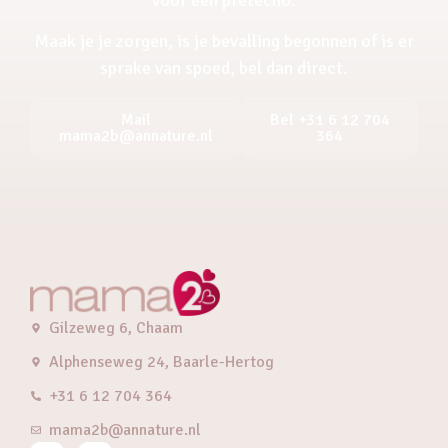
Maak je je zorgen, is je bevalling begonnen of is er
sprake van spoed, bel dan direct.
Mail
Bel +31 6 12 704
mama2b@annature.nl
364
Gilzeweg 6, Chaam
Alphenseweg 24, Baarle-Hertog
+31 6 12 704 364
mama2b@annature.nl