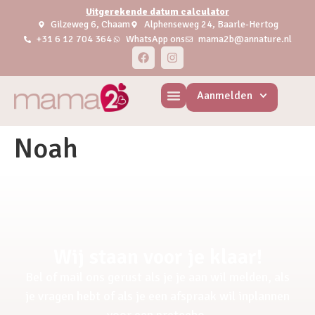
Uitgerekende datum calculator
Gilzeweg 6, Chaam
Alphenseweg 24, Baarle-Hertog
+31 6 12 704 364
WhatsApp ons
mama2b@annature.nl
Aanmelden
Noah
Wij staan voor je klaar!
Bel of mail ons gerust als je je aan wil melden, als
je vragen hebt of als je een afspraak wil inplannen
voor een pretecho.