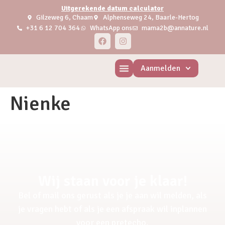
Uitgerekende datum calculator
Gilzeweg 6, Chaam
Alphenseweg 24, Baarle-Hertog
+31 6 12 704 364
WhatsApp ons
mama2b@annature.nl
Aanmelden
Nienke
Wij staan voor je klaar!
Bel of mail ons gerust als je je aan wil melden, als
je vragen hebt of als je een afspraak wil inplannen
voor een pretecho.