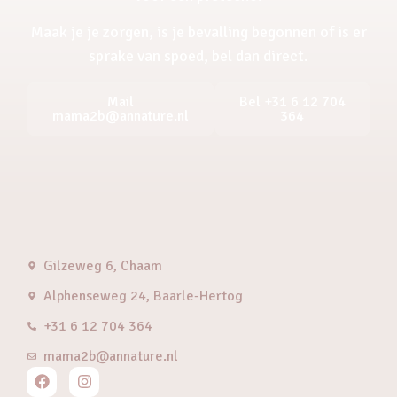
Maak je je zorgen, is je bevalling begonnen of is er
sprake van spoed, bel dan direct.
Mail
Bel +31 6 12 704
mama2b@annature.nl
364
Gilzeweg 6, Chaam
Alphenseweg 24, Baarle-Hertog
+31 6 12 704 364
mama2b@annature.nl