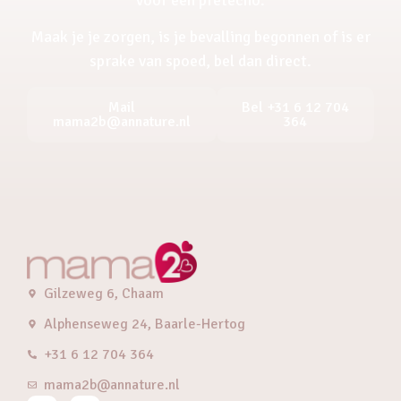
Maak je je zorgen, is je bevalling begonnen of is er
sprake van spoed, bel dan direct.
Mail
Bel +31 6 12 704
mama2b@annature.nl
364
Gilzeweg 6, Chaam
Alphenseweg 24, Baarle-Hertog
+31 6 12 704 364
mama2b@annature.nl