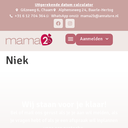
Uitgerekende datum calculator
Gilzeweg 6, Chaam
Alphenseweg 24, Baarle-Hertog
+31 6 12 704 364
WhatsApp ons
mama2b@annature.nl
Aanmelden
Niek
Wij staan voor je klaar!
Bel of mail ons gerust als je je aan wil melden, als
je vragen hebt of als je een afspraak wil inplannen
voor een pretecho.