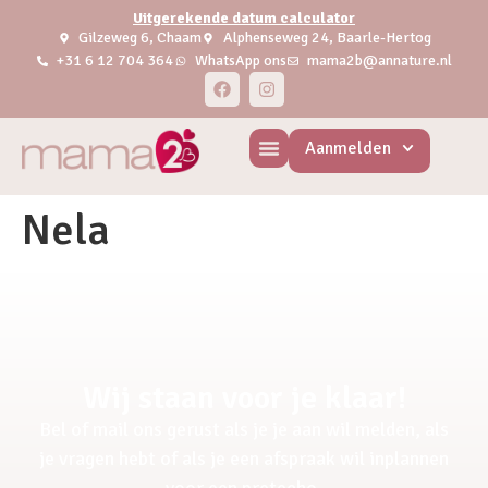
Uitgerekende datum calculator
Gilzeweg 6, Chaam
Alphenseweg 24, Baarle-Hertog
+31 6 12 704 364
WhatsApp ons
mama2b@annature.nl
Aanmelden
Nela
Wij staan voor je klaar!
Bel of mail ons gerust als je je aan wil melden, als
je vragen hebt of als je een afspraak wil inplannen
voor een pretecho.