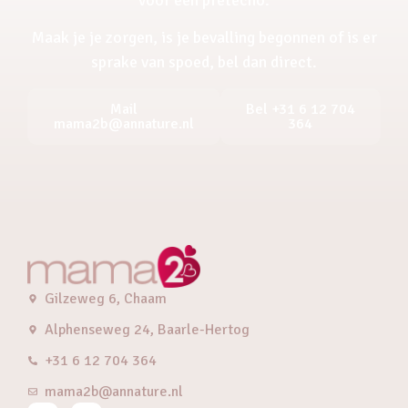
Maak je je zorgen, is je bevalling begonnen of is er
sprake van spoed, bel dan direct.
Mail
Bel +31 6 12 704
mama2b@annature.nl
364
Gilzeweg 6, Chaam
Alphenseweg 24, Baarle-Hertog
+31 6 12 704 364
mama2b@annature.nl