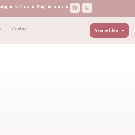
App ons
mama2b@annature.nl
Contact
Aanmelden