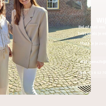
Wij
Bel of mail ons 
hebt of als je 
Maak je je zor
Mail mama2b@a
Bel +31 6 12 7