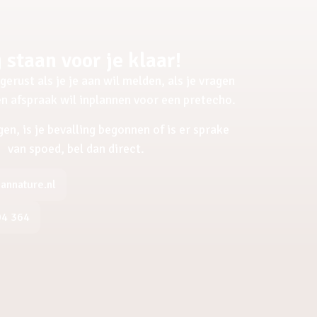
 staan voor je klaar!
gerust als je je aan wil melden, als je vragen
een afspraak wil inplannen voor een pretecho.
gen, is je bevalling begonnen of is er sprake
van spoed, bel dan direct.
nnature.nl
04 364