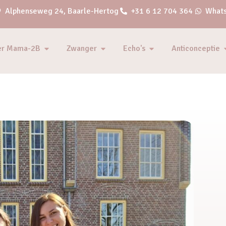
Alphenseweg 24, Baarle-Hertog
+31 6 12 704 364
Whats
er Mama-2B
Zwanger
Echo's
Anticonceptie