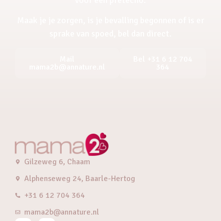
Maak je je zorgen, is je bevalling begonnen of is er
sprake van spoed, bel dan direct.
Mail
Bel +31 6 12 704
mama2b@annature.nl
364
Gilzeweg 6, Chaam
Alphenseweg 24, Baarle-Hertog
+31 6 12 704 364
mama2b@annature.nl