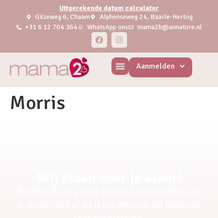
Uitgerekende datum calculator
Gilzeweg 6, Chaam
Alphenseweg 24, Baarle-Hertog
+31 6 12 704 364
WhatsApp ons
mama2b@annature.nl
Aanmelden
Morris
Wij staan voor je klaar!
Bel of mail ons gerust als je je aan wil melden, als
je vragen hebt of als je een afspraak wil inplannen
voor een pretecho.