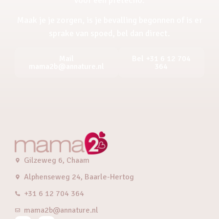
Maak je je zorgen, is je bevalling begonnen of is er
sprake van spoed, bel dan direct.
Mail
Bel +31 6 12 704
mama2b@annature.nl
364
Gilzeweg 6, Chaam
Alphenseweg 24, Baarle-Hertog
+31 6 12 704 364
mama2b@annature.nl