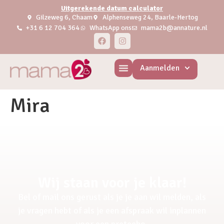
Uitgerekende datum calculator
Gilzeweg 6, Chaam
Alphenseweg 24, Baarle-Hertog
+31 6 12 704 364
WhatsApp ons
mama2b@annature.nl
Aanmelden
Mira
Wij staan voor je klaar!
Bel of mail ons gerust als je je aan wil melden, als
je vragen hebt of als je een afspraak wil inplannen
voor een pretecho.