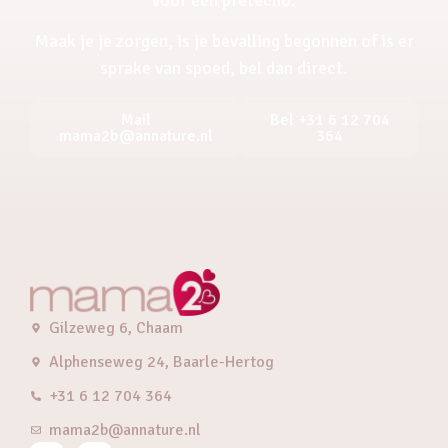
Maak je je zorgen, is je bevalling begonnen of is er
sprake van spoed, bel dan direct.
Mail
Bel +31 6 12 704
mama2b@annature.nl
364
Gilzeweg 6, Chaam
Alphenseweg 24, Baarle-Hertog
+31 6 12 704 364
mama2b@annature.nl