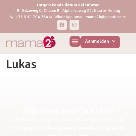
Uitgerekende datum calculator
Gilzeweg 6, Chaam
Alphenseweg 24, Baarle-Hertog
+31 6 12 704 364
WhatsApp ons
mama2b@annature.nl
Aanmelden
Lukas
Wij staan voor je klaar!
Bel of mail ons gerust als je je aan wil melden, als
je vragen hebt of als je een afspraak wil inplannen
voor een pretecho.