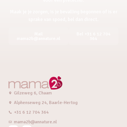
Maak je je zorgen, is je bevalling begonnen of is er
sprake van spoed, bel dan direct.
Mail
Bel +31 6 12 704
mama2b@annature.nl
364
Gilzeweg 6, Chaam
Alphenseweg 24, Baarle-Hertog
+31 6 12 704 364
mama2b@annature.nl