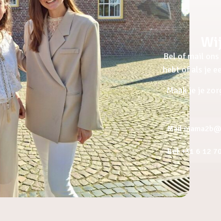
Wij
Bel of mail ons 
hebt of als je 
Maak je je zor
Mail mama2b@a
Bel +31 6 12 7