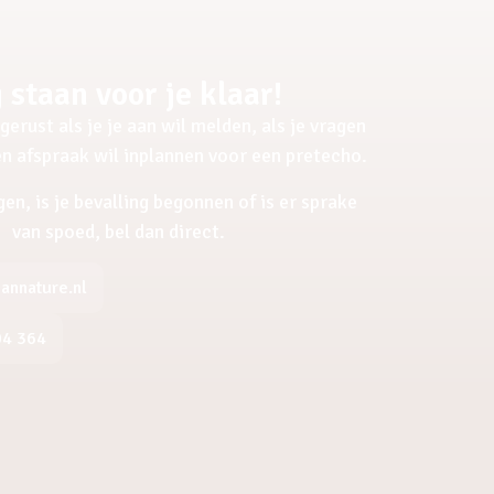
 staan voor je klaar!
gerust als je je aan wil melden, als je vragen
een afspraak wil inplannen voor een pretecho.
gen, is je bevalling begonnen of is er sprake
van spoed, bel dan direct.
nnature.nl
04 364