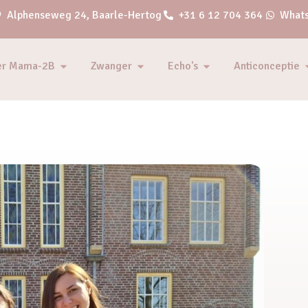
Alphenseweg 24, Baarle-Hertog
+31 6 12 704 364
Whats
er Mama-2B
Zwanger
Echo's
Anticonceptie