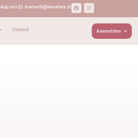
App ons
mama2b@annature.nl
Contact
Aanmelden