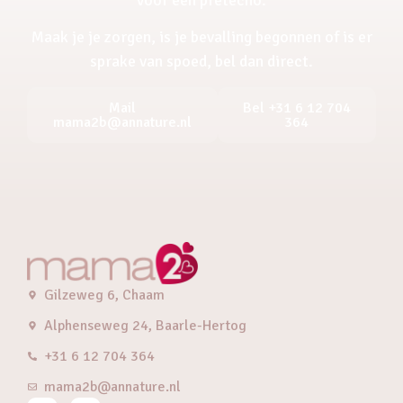
Maak je je zorgen, is je bevalling begonnen of is er
sprake van spoed, bel dan direct.
Mail
Bel +31 6 12 704
mama2b@annature.nl
364
Gilzeweg 6, Chaam
Alphenseweg 24, Baarle-Hertog
+31 6 12 704 364
mama2b@annature.nl