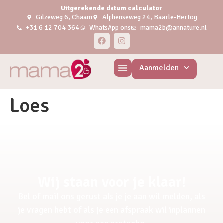
Uitgerekende datum calculator
Gilzeweg 6, Chaam
Alphenseweg 24, Baarle-Hertog
+31 6 12 704 364
WhatsApp ons
mama2b@annature.nl
Aanmelden
Loes
Wij staan voor je klaar!
Bel of mail ons gerust als je je aan wil melden, als
je vragen hebt of als je een afspraak wil inplannen
voor een pretecho.