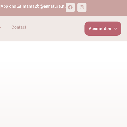
App ons
mama2b@annature.nl
Contact
Aanmelden