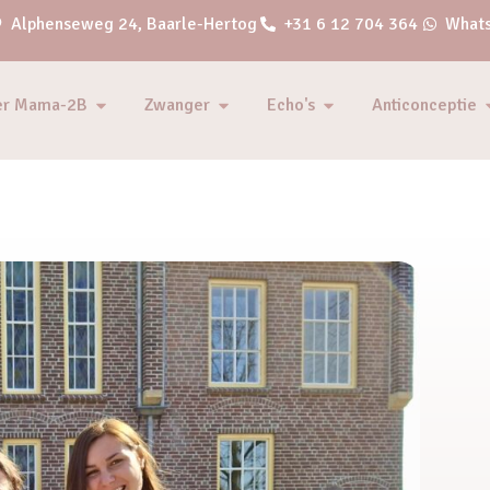
Alphenseweg 24, Baarle-Hertog
+31 6 12 704 364
Whats
er Mama-2B
Zwanger
Echo's
Anticonceptie