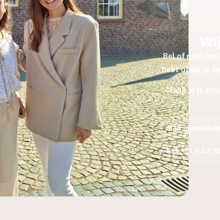
Wij
Bel of mail ons 
hebt of als je 
Maak je je zor
Mail mama2b@a
Bel +31 6 12 7