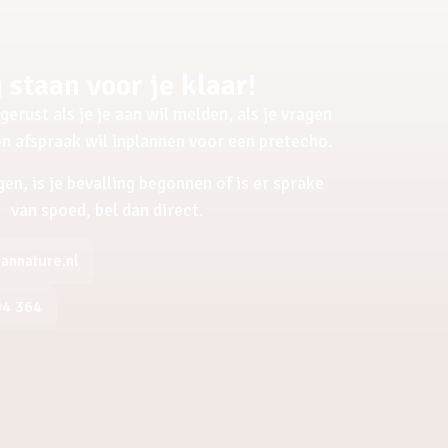
 staan voor je klaar!
gerust als je je aan wil melden, als je vragen
een afspraak wil inplannen voor een pretecho.
gen, is je bevalling begonnen of is er sprake
van spoed, bel dan direct.
nnature.nl
04 364