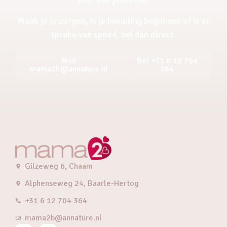
Maak je je zorgen, is je bevalling begonnen of is er
sprake van spoed, bel dan direct.
Mail
Bel +31 6 12 704
mama2b@annature.nl
364
Gilzeweg 6, Chaam
Alphenseweg 24, Baarle-Hertog
+31 6 12 704 364
mama2b@annature.nl