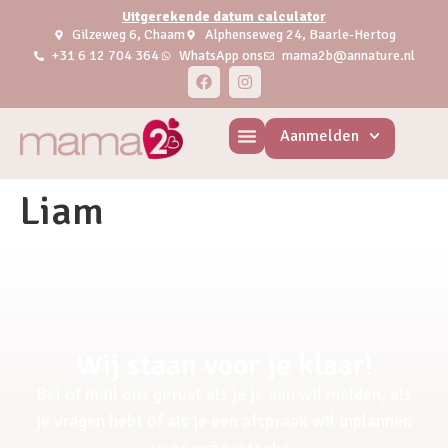
Uitgerekende datum calculator
Gilzeweg 6, Chaam
Alphenseweg 24, Baarle-Hertog
+31 6 12 704 364
WhatsApp ons
mama2b@annature.nl
Aanmelden
Liam
Wij staan voor je klaar!
Bel of mail ons gerust als je je aan wil melden, als
je vragen hebt of als je een afspraak wil inplannen
voor een pretecho.