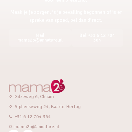
Maak je je zorgen, is je bevalling begonnen of is er
sprake van spoed, bel dan direct.
Mail
Bel +31 6 12 704
mama2b@annature.nl
364
Gilzeweg 6, Chaam
Alphenseweg 24, Baarle-Hertog
+31 6 12 704 364
mama2b@annature.nl