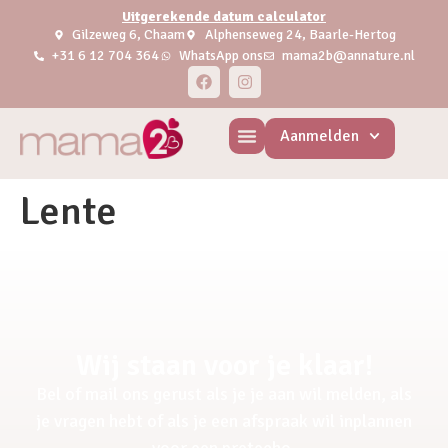
Uitgerekende datum calculator
Gilzeweg 6, Chaam
Alphenseweg 24, Baarle-Hertog
+31 6 12 704 364
WhatsApp ons
mama2b@annature.nl
Aanmelden
Lente
Wij staan voor je klaar!
Bel of mail ons gerust als je je aan wil melden, als
je vragen hebt of als je een afspraak wil inplannen
voor een pretecho.