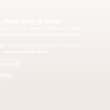
 staan voor je klaar!
gerust als je je aan wil melden, als je vragen
een afspraak wil inplannen voor een pretecho.
gen, is je bevalling begonnen of is er sprake
van spoed, bel dan direct.
nnature.nl
04 364