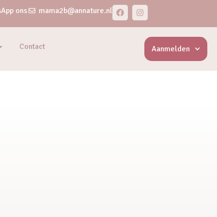
App ons
mama2b@annature.nl
Contact
Aanmelden