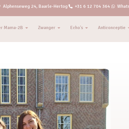
Alphenseweg 24, Baarle-Hertog
+31 6 12 704 364
Whats
er Mama-2B
Zwanger
Echo's
Anticonceptie