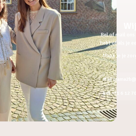
Wij
Bel of mail ons 
hebt of als je 
Maak je je zor
Mail mama2b@a
Bel +31 6 12 7