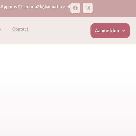
App ons
mama2b@annature.nl
Contact
Aanmelden