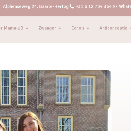
Alphenseweg 24, Baarle-Hertog
+31 6 12 704 364
Whats
er Mama-2B
Zwanger
Echo's
Anticonceptie