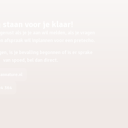
 staan voor je klaar!
gerust als je je aan wil melden, als je vragen
een afspraak wil inplannen voor een pretecho.
gen, is je bevalling begonnen of is er sprake
van spoed, bel dan direct.
nnature.nl
04 364