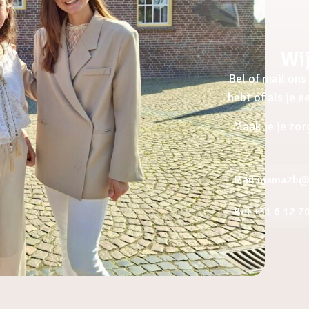
Wij
Bel of mail ons 
hebt of als je 
Maak je je zor
Mail mama2b@a
Bel +31 6 12 7