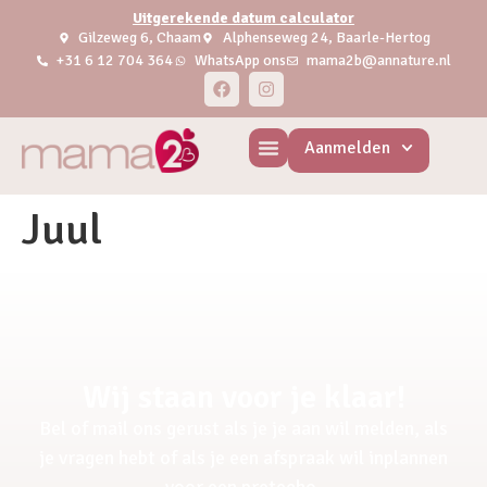
Uitgerekende datum calculator
Gilzeweg 6, Chaam
Alphenseweg 24, Baarle-Hertog
+31 6 12 704 364
WhatsApp ons
mama2b@annature.nl
Aanmelden
Juul
Wij staan voor je klaar!
Bel of mail ons gerust als je je aan wil melden, als
je vragen hebt of als je een afspraak wil inplannen
voor een pretecho.