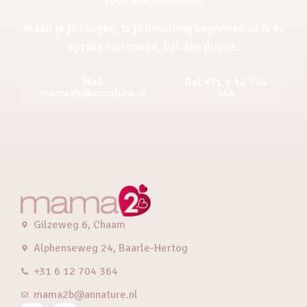
Maak je je zorgen, is je bevalling begonnen of is er
sprake van spoed, bel dan direct.
Mail
Bel +31 6 12 704
mama2b@annature.nl
364
Gilzeweg 6, Chaam
Alphenseweg 24, Baarle-Hertog
+31 6 12 704 364
mama2b@annature.nl