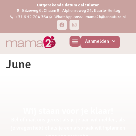
Uitgerekende datum calculator
Gilzeweg 6, Chaam
Alphenseweg 24, Baarle-Hertog
+31 6 12 704 364
WhatsApp ons
mama2b@annature.nl
Aanmelden
June
Wij staan voor je klaar!
Bel of mail ons gerust als je je aan wil melden, als
je vragen hebt of als je een afspraak wil inplannen
voor een pretecho.