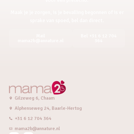
Maak je je zorgen, is je bevalling begonnen of is er
sprake van spoed, bel dan direct.
Mail
Bel +31 6 12 704
mama2b@annature.nl
364
Gilzeweg 6, Chaam
Alphenseweg 24, Baarle-Hertog
+31 6 12 704 364
mama2b@annature.nl