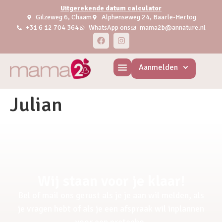
Uitgerekende datum calculator
Gilzeweg 6, Chaam
Alphenseweg 24, Baarle-Hertog
+31 6 12 704 364
WhatsApp ons
mama2b@annature.nl
Aanmelden
Julian
Wij staan voor je klaar!
Bel of mail ons gerust als je je aan wil melden, als
je vragen hebt of als je een afspraak wil inplannen
voor een pretecho.