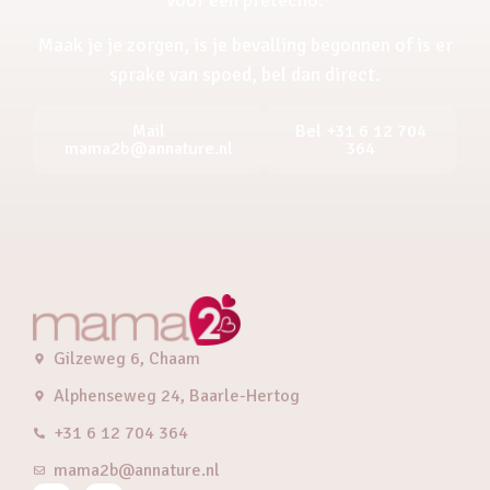
Maak je je zorgen, is je bevalling begonnen of is er
sprake van spoed, bel dan direct.
Mail
Bel +31 6 12 704
mama2b@annature.nl
364
Gilzeweg 6, Chaam
Alphenseweg 24, Baarle-Hertog
+31 6 12 704 364
mama2b@annature.nl