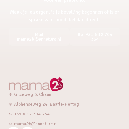
Maak je je zorgen, is je bevalling begonnen of is er
sprake van spoed, bel dan direct.
Mail
Bel +31 6 12 704
mama2b@annature.nl
364
Gilzeweg 6, Chaam
Alphenseweg 24, Baarle-Hertog
+31 6 12 704 364
mama2b@annature.nl