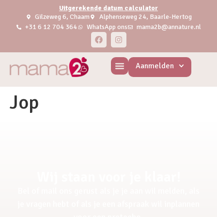
Uitgerekende datum calculator
Gilzeweg 6, Chaam
Alphenseweg 24, Baarle-Hertog
+31 6 12 704 364
WhatsApp ons
mama2b@annature.nl
Aanmelden
Jop
Wij staan voor je klaar!
Bel of mail ons gerust als je je aan wil melden, als
je vragen hebt of als je een afspraak wil inplannen
voor een pretecho.