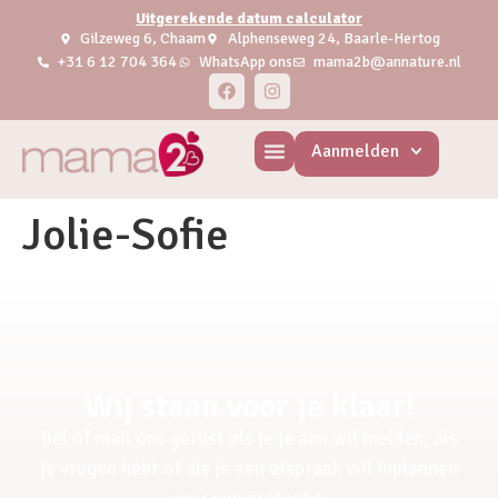
Uitgerekende datum calculator
Gilzeweg 6, Chaam
Alphenseweg 24, Baarle-Hertog
+31 6 12 704 364
WhatsApp ons
mama2b@annature.nl
Aanmelden
Jolie-Sofie
Wij staan voor je klaar!
Bel of mail ons gerust als je je aan wil melden, als
je vragen hebt of als je een afspraak wil inplannen
voor een pretecho.