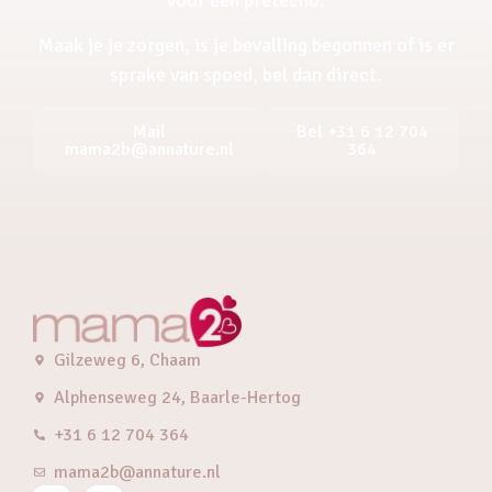
Maak je je zorgen, is je bevalling begonnen of is er
sprake van spoed, bel dan direct.
Mail
Bel +31 6 12 704
mama2b@annature.nl
364
Gilzeweg 6, Chaam
Alphenseweg 24, Baarle-Hertog
+31 6 12 704 364
mama2b@annature.nl