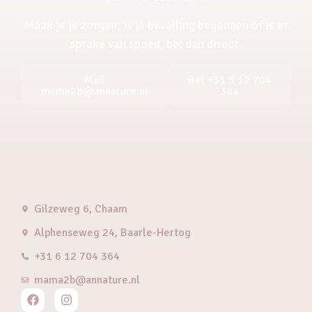
Maak je je zorgen, is je bevalling begonnen of is er
sprake van spoed, bel dan direct.
Mail
Bel +31 6 12 704
mama2b@annature.nl
364
Gilzeweg 6, Chaam
Alphenseweg 24, Baarle-Hertog
+31 6 12 704 364
mama2b@annature.nl