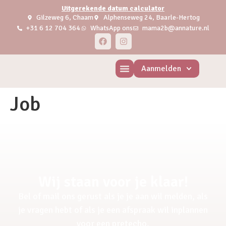
Uitgerekende datum calculator
Gilzeweg 6, Chaam
Alphenseweg 24, Baarle-Hertog
+31 6 12 704 364
WhatsApp ons
mama2b@annature.nl
Aanmelden
Job
Wij staan voor je klaar!
Bel of mail ons gerust als je je aan wil melden, als
je vragen hebt of als je een afspraak wil inplannen
voor een pretecho.