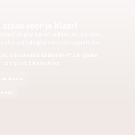
 staan voor je klaar!
gerust als je je aan wil melden, als je vragen
een afspraak wil inplannen voor een pretecho.
gen, is je bevalling begonnen of is er sprake
van spoed, bel dan direct.
nnature.nl
04 364