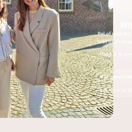
Wij
Bel of mail ons 
hebt of als je 
Maak je je zor
Mail mama2b@a
Bel +31 6 12 7