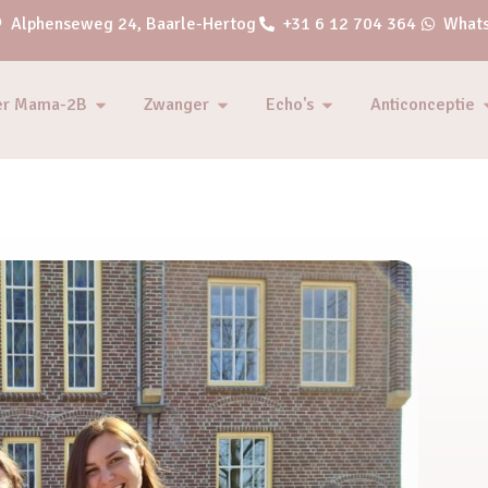
Alphenseweg 24, Baarle-Hertog
+31 6 12 704 364
Whats
er Mama-2B
Zwanger
Echo's
Anticonceptie