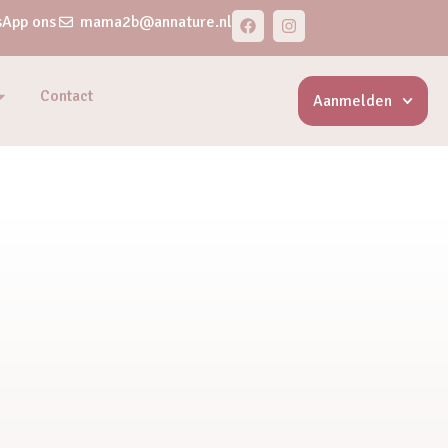
App ons
mama2b@annature.nl
Contact
Aanmelden