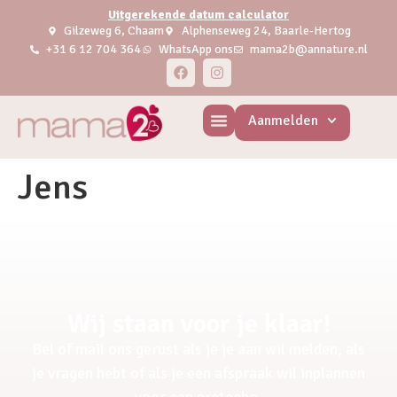
Uitgerekende datum calculator
Gilzeweg 6, Chaam
Alphenseweg 24, Baarle-Hertog
+31 6 12 704 364
WhatsApp ons
mama2b@annature.nl
Aanmelden
Jens
Wij staan voor je klaar!
Bel of mail ons gerust als je je aan wil melden, als
je vragen hebt of als je een afspraak wil inplannen
voor een pretecho.