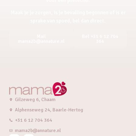
Maak je je zorgen, is je bevalling begonnen of is er
sprake van spoed, bel dan direct.
Mail
Bel +31 6 12 704
mama2b@annature.nl
364
Gilzeweg 6, Chaam
Alphenseweg 24, Baarle-Hertog
+31 6 12 704 364
mama2b@annature.nl