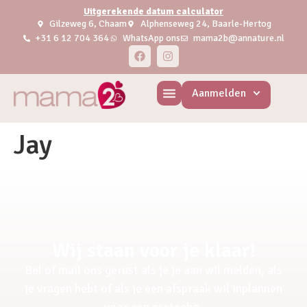
Uitgerekende datum calculator
Gilzeweg 6, Chaam
Alphenseweg 24, Baarle-Hertog
+31 6 12 704 364
WhatsApp ons
mama2b@annature.nl
Aanmelden
Jay
Wij staan voor je klaar!
Bel of mail ons gerust als je je aan wil melden, als
je vragen hebt of als je een afspraak wil inplannen
voor een pretecho.