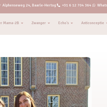
Alphenseweg 24, Baarle-Hertog
+31 6 12 704 364
Whats
er Mama-2B
Zwanger
Echo's
Anticonceptie