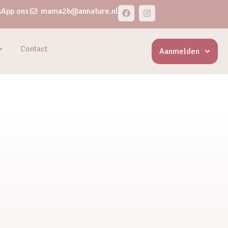
App ons
mama2b@annature.nl
Contact
Aanmelden