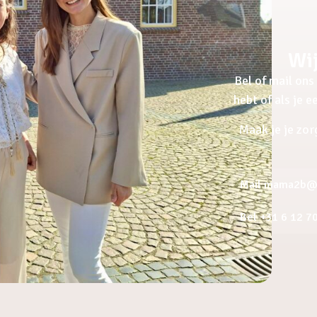
Wij
Bel of mail ons 
hebt of als je 
Maak je je zor
Mail mama2b@a
Bel +31 6 12 7