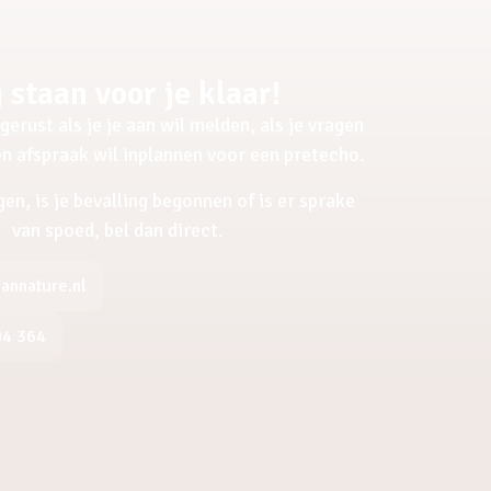
 staan voor je klaar!
gerust als je je aan wil melden, als je vragen
een afspraak wil inplannen voor een pretecho.
gen, is je bevalling begonnen of is er sprake
van spoed, bel dan direct.
nnature.nl
04 364