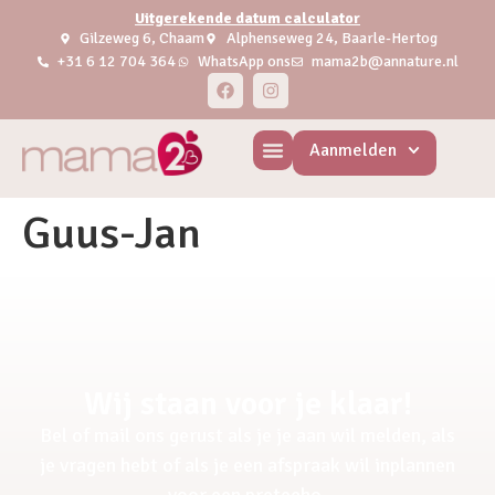
Uitgerekende datum calculator
Gilzeweg 6, Chaam
Alphenseweg 24, Baarle-Hertog
+31 6 12 704 364
WhatsApp ons
mama2b@annature.nl
Aanmelden
Guus-Jan
Wij staan voor je klaar!
Bel of mail ons gerust als je je aan wil melden, als
je vragen hebt of als je een afspraak wil inplannen
voor een pretecho.