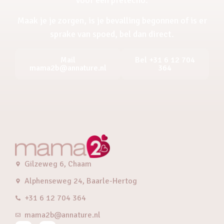
Maak je je zorgen, is je bevalling begonnen of is er
sprake van spoed, bel dan direct.
Mail
Bel +31 6 12 704
mama2b@annature.nl
364
Gilzeweg 6, Chaam
Alphenseweg 24, Baarle-Hertog
+31 6 12 704 364
mama2b@annature.nl