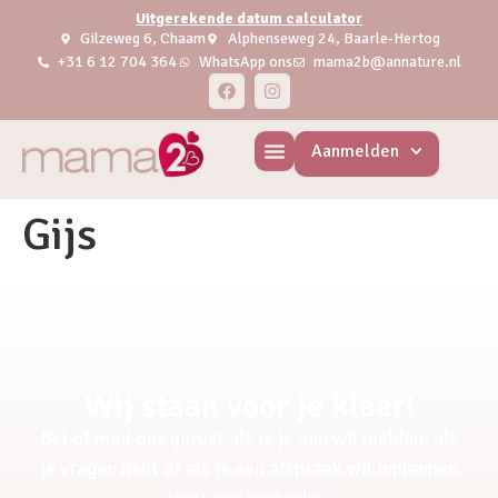
Uitgerekende datum calculator
Gilzeweg 6, Chaam
Alphenseweg 24, Baarle-Hertog
+31 6 12 704 364
WhatsApp ons
mama2b@annature.nl
Aanmelden
Gijs
Wij staan voor je klaar!
Bel of mail ons gerust als je je aan wil melden, als
je vragen hebt of als je een afspraak wil inplannen
voor een pretecho.