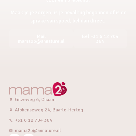
Maak je je zorgen, is je bevalling begonnen of is er
sprake van spoed, bel dan direct.
Mail
Bel +31 6 12 704
mama2b@annature.nl
364
Gilzeweg 6, Chaam
Alphenseweg 24, Baarle-Hertog
+31 6 12 704 364
mama2b@annature.nl