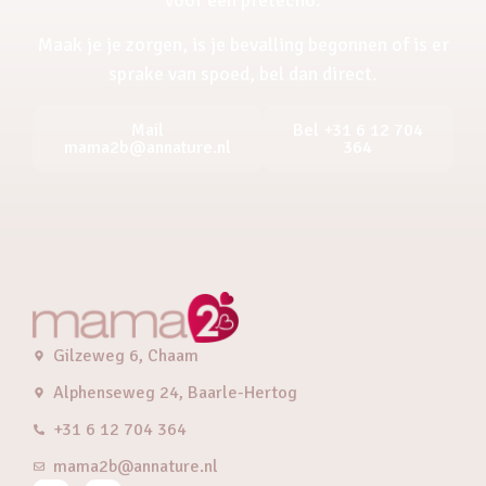
Maak je je zorgen, is je bevalling begonnen of is er
sprake van spoed, bel dan direct.
Mail
Bel +31 6 12 704
mama2b@annature.nl
364
Gilzeweg 6, Chaam
Alphenseweg 24, Baarle-Hertog
+31 6 12 704 364
mama2b@annature.nl