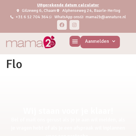
Uitgerekende datum calculator
Gilzeweg 6, Chaam
Alphenseweg 24, Baarle-Hertog
+31 6 12 704 364
WhatsApp ons
mama2b@annature.nl
Aanmelden
Flo
Wij staan voor je klaar!
Bel of mail ons gerust als je je aan wil melden, als
je vragen hebt of als je een afspraak wil inplannen
voor een pretecho.