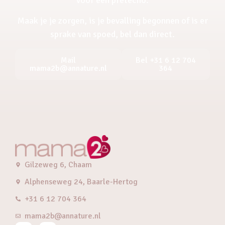
Maak je je zorgen, is je bevalling begonnen of is er
sprake van spoed, bel dan direct.
Mail
Bel +31 6 12 704
mama2b@annature.nl
364
Gilzeweg 6, Chaam
Alphenseweg 24, Baarle-Hertog
+31 6 12 704 364
mama2b@annature.nl