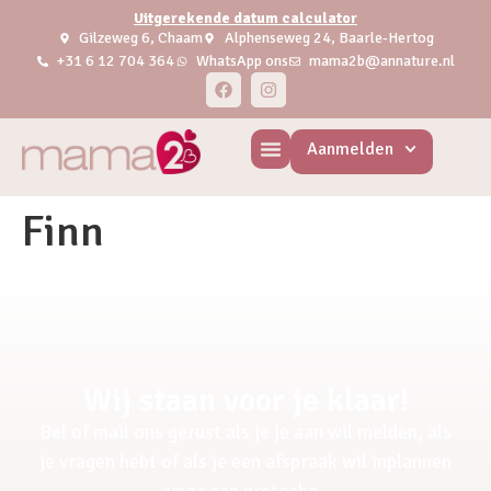
Uitgerekende datum calculator
Gilzeweg 6, Chaam
Alphenseweg 24, Baarle-Hertog
+31 6 12 704 364
WhatsApp ons
mama2b@annature.nl
Aanmelden
Finn
Wij staan voor je klaar!
Bel of mail ons gerust als je je aan wil melden, als
je vragen hebt of als je een afspraak wil inplannen
voor een pretecho.