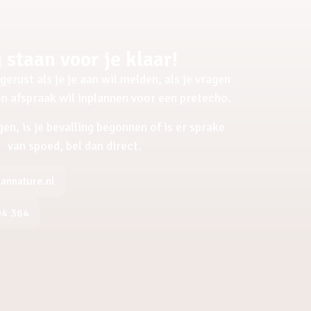
 staan voor je klaar!
gerust als je je aan wil melden, als je vragen
een afspraak wil inplannen voor een pretecho.
gen, is je bevalling begonnen of is er sprake
van spoed, bel dan direct.
nnature.nl
04 364