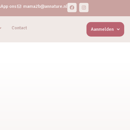
App ons
mama2b@annature.nl
Contact
Aanmelden