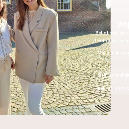
Wij
Bel of mail ons 
hebt of als je 
Maak je je zor
Mail mama2b@a
Bel +31 6 12 7