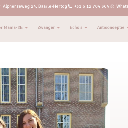
Alphenseweg 24, Baarle-Hertog
+31 6 12 704 364
Whats
er Mama-2B
Zwanger
Echo's
Anticonceptie