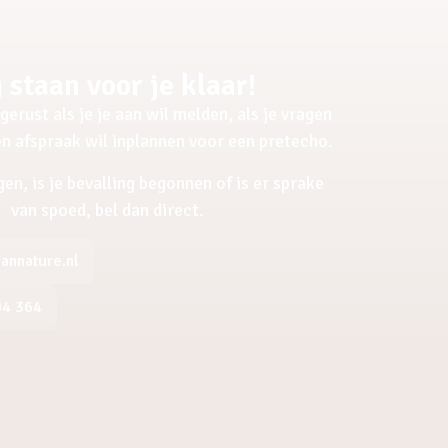
 staan voor je klaar!
gerust als je je aan wil melden, als je vragen
een afspraak wil inplannen voor een pretecho.
gen, is je bevalling begonnen of is er sprake
van spoed, bel dan direct.
nnature.nl
04 364