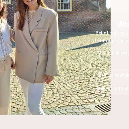
Wij
Bel of mail ons 
hebt of als je 
Maak je je zor
Mail mama2b@a
Bel +31 6 12 7