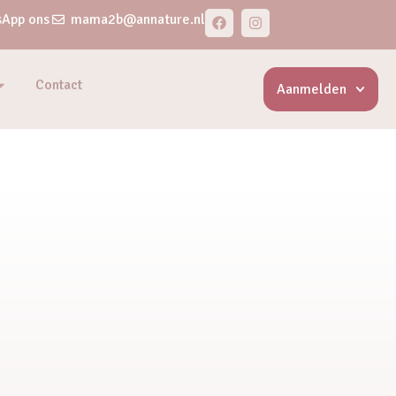
App ons
mama2b@annature.nl
Contact
Aanmelden