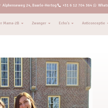
Alphenseweg 24, Baarle-Hertog
+31 6 12 704 364
Whats
er Mama-2B
Zwanger
Echo's
Anticonceptie