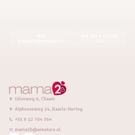
Mail
Bel +31 6 12 704
mama2b@annature.nl
364
Gilzeweg 6, Chaam
Alphenseweg 24, Baarle-Hertog
+31 6 12 704 364
mama2b@annature.nl