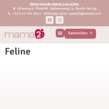
Uitgerekende datum calculator
Gilzeweg 6, Chaam
Alphenseweg 24, Baarle-Hertog
+31 6 12 704 364
WhatsApp ons
mama2b@annature.nl
Aanmelden
Feline